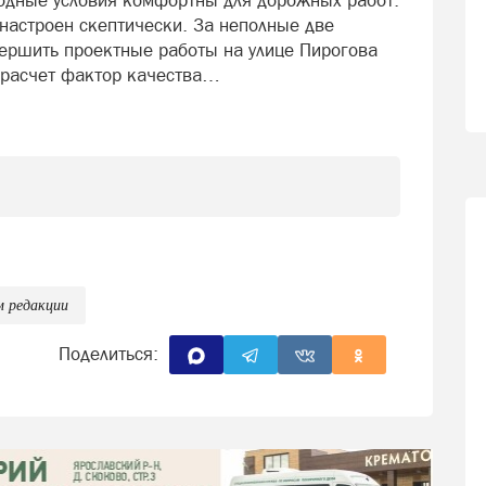
огодные условия комфортны для дорожных работ.
настроен скептически. За неполные две
вершить проектные работы на улице Пирогова
 в расчет фактор качества…
м редакции
Поделиться: