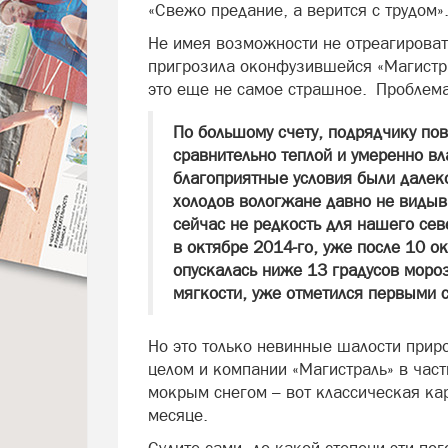
«Свежо предание, а верится с трудом»
Не имея возможности не отреагирова
пригрозила оконфузившейся «Магистр
это еще не самое страшное. Проблема
По большому счету, подрядчику по
сравнительно теплой и умеренно вл
благоприятные условия были далек
холодов вологжане давно не видыва
сейчас не редкость для нашего сев
в октябре 2014-го, уже после 10 о
опускалась ниже 13 градусов мороз
мягкости, уже отметился первыми 
Но это только невинные шалости прир
целом и компании «Магистраль» в час
мокрым снегом – вот классическая ка
месяце.