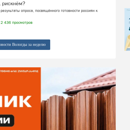
, рискнём?
результаты опроса, посвящённого готовности россиян к
2 436 просмотров
овости Вологды за неделю