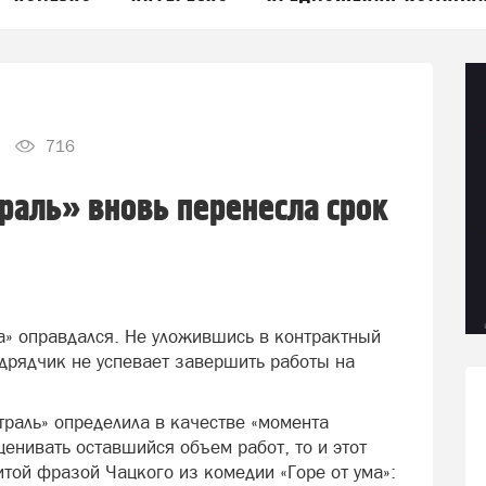
716
траль» вновь перенесла срок
а» оправдался. Не уложившись в контрактный
подрядчик не успевает завершить работы на
траль» определила в качестве «момента
ценивать оставшийся объем работ, то и этот
той фразой Чацкого из комедии «Горе от ума»: