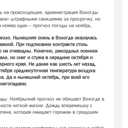
.
ть на происходящее, администрация Вологды
али» штрафными санкциями за просрочку, но
 номер один – прогноз погоды на ноябрь.
везло. Нынешняя осень в Вологде оказалась
ажной. При подписании контракта столь
о не очевидны. Конечно, рекордных осенних
ли, но снег и стужа в середине октября и
ерного края. Не далее как шесть лет назад,
ктября среднесуточная температура воздуха
а. Да и нынешний октябрь, при всей его
снегопадами.
оды. Ноябрьский прогноз не обещает Вологде в
тности легкой жизни. Дождь вперемешку с
ртина, которая ожидает горожан в грядущем