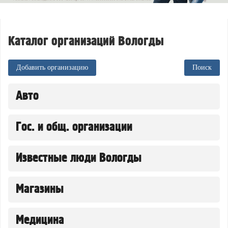
Каталог организаций Вологды
Добавить организацию
Поиск
Авто
Автозапчасти
Гос. и общ. организации
Автомагазины
Автосалоны
Администрации
Автосервисы
Известные люди Вологды
Архивы
Автостоянки
Военкоматы, воинские части
Ведущие
Автоуслуги
Государственные организации
Магазины
Фитнес-тренеры
Автошколы
ЖКХ
Аксессуары
Заправочные станции
ЗАГСы
Медицина
Алкоголь
Мототехника