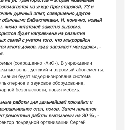
а на ул. Трактористов – вторая модельная
сполагается на улице Пролетарской, 73 и
очень удачный опыт, совершенно другое
с обычными библиотеками. И, конечно, новый
н, число читателей заметно выросло.
ористов будет направлена на развитие
ых семей с учетом того, что микрорайон
ся много домов, куда заезжает молодежь», -
в.
 семья (сокращенно «ЛиС»). В учреждении
альные зоны: детский и взрослый абонементы,
В здании будет модернизирована система
мпьютерное и звуковое оборудование,
арной безопасности, новая мебель.
ьные работы для дальнейшей поклейки и
выравнивание стен, полов. Затем начнется
нт ремонтные работы выполнены на 30 %», -
ректор подрядной организации Сергей