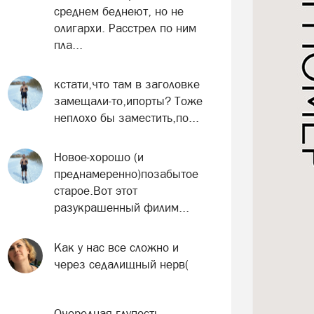
среднем беднеют, но не
олигархи. Расстрел по ним
пла...
кстати,что там в заголовке
замещали-то,ипорты? Тоже
неплохо бы заместить,по...
Новое-хорошо (и
преднамеренно)позабытое
старое.Вот этот
разукрашенный филим...
Как у нас все сложно и
через седалищный нерв(
Очередная глупость