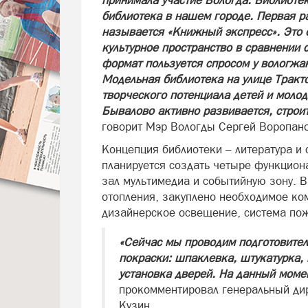
принимала участие Вологда. Библиотек
библиотека в нашем городе. Первая ра
называется «Книжный экспресс». Это 
культурное пространство в сравнении 
формат пользуется спросом у вологжа
Модельная библиотека на улице Тракт
творческого потенциала детей и молод
Бывалово активно развивается, строит
говорит Мэр Вологды Сергей Воропано
Концепция библиотеки – литература и
планируется создать четыре функцион
зал мультимедиа и событийную зону. 
отопления, закуплено необходимое ко
дизайнерское освещение, система пож
«Сейчас мы проводим подготовител
покраски: шпаклевка, штукатурка, 
установка дверей. На данный моме
прокомментировал генеральный ди
Кузин.