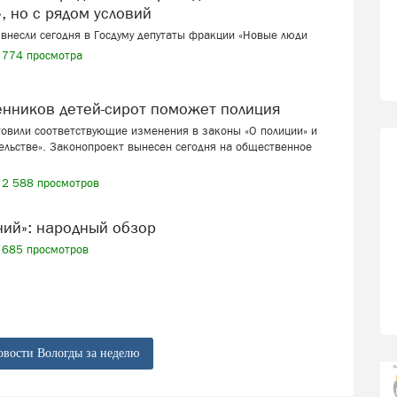
, но с рядом условий
внесли сегодня в Госдуму депутаты фракции «Новые люди
774 просмотра
венников детей-сирот поможет полиция
товили соответствующие изменения в законы «О полиции» и
ельстве». Законопроект вынесен сегодня на общественное
2 588 просмотров
ений»: народный обзор
685 просмотров
овости Вологды за неделю