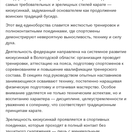
самых требовательных и зрелищных стилей карате —
киокусинкай, задуманный основателем как продолжение
воинских традиций бусидо.
Этот вид единоборства славится жесткостью тренировок и
полноконтактными поединками, где спортсмены
демонстрируют невероятную выносливость, технику и силу
духа.
Деятельность федерации направлена на системное развитие
киокусинкай в Вологодской области: организация проводит
тренировки, аттестацию на пояса, подготовку спортсменов к
соревнованиям и повышение квалификации тренерского
состава. В секциях под руководством опытных наставников
занимающиеся осваивают технику, постепенно наращивая
физическую подготовку и оттачивая мастерство. Особое
внимание уделяется не только техническим аспектам, но и
воспитанию характера — дисциплине, целеустремленности и
уважению к сопернику, что соответствует традиционным
принципам карате.
Зрелищность киокусинкай проявляется в спортивных
поединках, которые проходят в полный контакт без
защитного снаряжения — лишь с минимальным