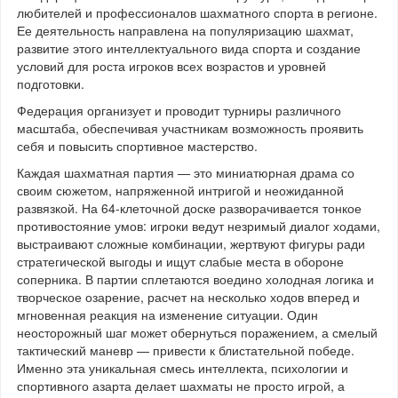
любителей и профессионалов шахматного спорта в регионе.
Ее деятельность направлена на популяризацию шахмат,
развитие этого интеллектуального вида спорта и создание
условий для роста игроков всех возрастов и уровней
подготовки.
Федерация организует и проводит турниры различного
масштаба, обеспечивая участникам возможность проявить
себя и повысить спортивное мастерство.
Каждая шахматная партия — это миниатюрная драма со
своим сюжетом, напряженной интригой и неожиданной
развязкой. На 64‑клеточной доске разворачивается тонкое
противостояние умов: игроки ведут незримый диалог ходами,
выстраивают сложные комбинации, жертвуют фигуры ради
стратегической выгоды и ищут слабые места в обороне
соперника. В партии сплетаются воедино холодная логика и
творческое озарение, расчет на несколько ходов вперед и
мгновенная реакция на изменение ситуации. Один
неосторожный шаг может обернуться поражением, а смелый
тактический маневр — привести к блистательной победе.
Именно эта уникальная смесь интеллекта, психологии и
спортивного азарта делает шахматы не просто игрой, а