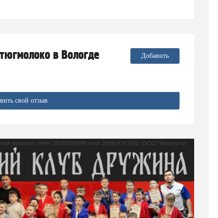
стюгмолоко в Вологде
Добавить
вить свой отзыв