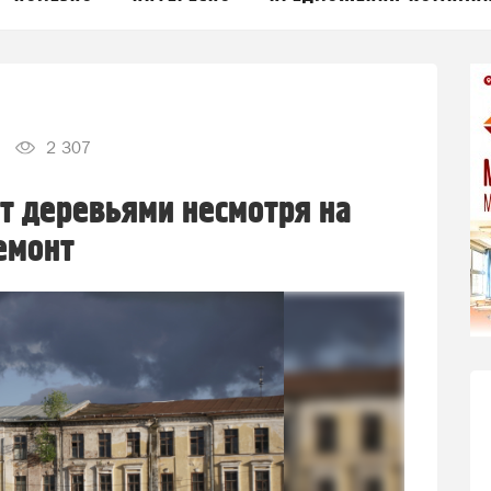
2 307
т деревьями несмотря на
емонт