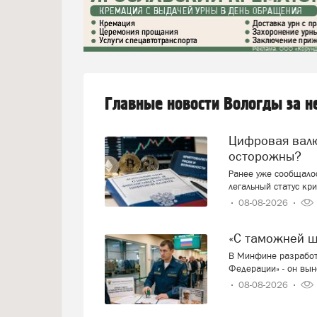
Главные новости Вологды за 
Цифровая валюта: добро пожаловать или будем
осторожны?
Ранее уже сообщалос
легальный статус кр
08-08-2026
«С таможней 
В Минфине разработ
Федерации» - он вын
08-08-2026