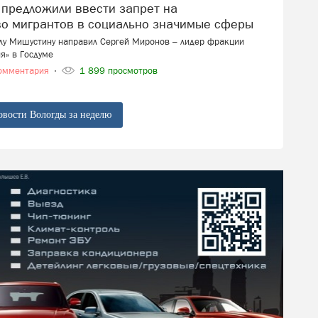
во мигрантов в социально значимые сферы
лу Мишустину направил Сергей Миронов – лидер фракции
я» в Госдуме
омментария
1 899 просмотров
овости Вологды за неделю