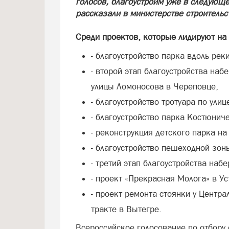
голосов, благоустроим уже в следующ
рассказали в министерстве строительс
Среди проектов, которые лидируют на
- благоустройство парка вдоль ре
- второй этап благоустройства наб
улицы Ломоносова в Череповце,
- благоустройство тротуара по ули
- благоустройство парка Костюнич
- реконструкция детского парка н
- благоустройство пешеходной зон
- третий этап благоустройства на
- проект «Прекрасная Молога» в У
- проект ремонта стоянки у Центр
тракте в Вытегре.
Всероссийское голосование по отбору