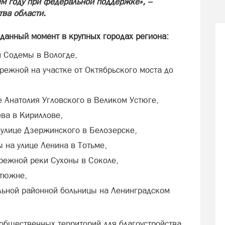
ем году при федеральной поддержке», –
тва области.
 данный момент в крупных городах региона:
ки Содемы в Вологде,
ережной на участке от Октябрьского моста до
це Анатолия Угловского в Великом Устюге,
ева в Кириллове,
а улице Дзержинского в Белозерске,
ы на улице Ленина в Тотьме,
бережной реки Сухоны в Соколе,
стюжне,
альной районной больницы на Ленинградском
 общественных территорий для благоустройства