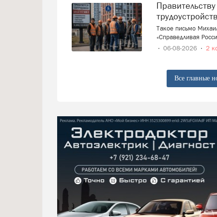
Правительству предложили ввести запрет на
трудоустройст
Такое письмо Михаи
«Справедливая Росси
06-08-2026
2 к
Все главные н