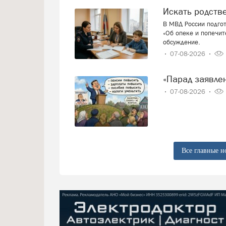
Искать родст
В МВД России подго
«Об опеке и попечит
обсуждение.
07-08-2026
«Парад заявл
07-08-2026
Все главные н