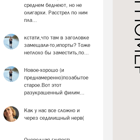
среднем беднеют, но не
олигархи. Расстрел по ним
пла...
кстати,что там в заголовке
замещали-то,ипорты? Тоже
неплохо бы заместить,по...
Новое-хорошо (и
преднамеренно)позабытое
старое.Вот этот
разукрашенный филим...
Как у нас все сложно и
через седалищный нерв(
Очередная глупость