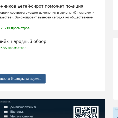
венников детей-сирот поможет полиция
товили соответствующие изменения в законы «О полиции» и
ельстве». Законопроект вынесен сегодня на общественное
2 588 просмотров
ений»: народный обзор
685 просмотров
овости Вологды за неделю