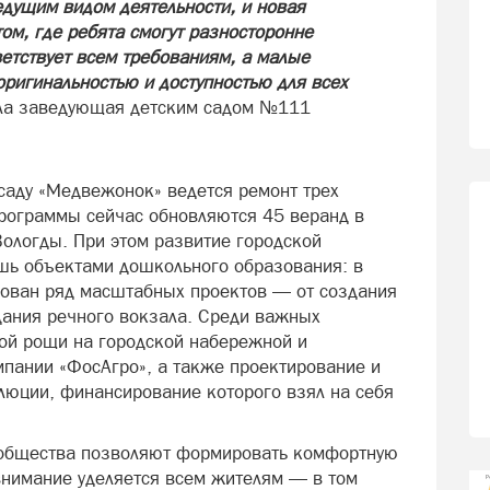
едущим видом деятельности, и новая
ом, где ребята смогут разносторонне
етствует всем требованиям, а малые
ригинальностью и доступностью для всех
ла заведующая детским садом №111
саду «Медвежонок» ведется ремонт трех
программы сейчас обновляются 45 веранд в
ологды. При этом развитие городской
шь объектами дошкольного образования: в
рован ряд масштабных проектов — от создания
дания речного вокзала. Среди важных
ой рощи на городской набережной и
пании «ФосАгро», а также проектирование и
юции, финансирование которого взял на себя
и общества позволяют формировать комфортную
внимание уделяется всем жителям — в том