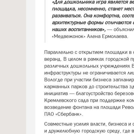
«Для дошкольника игра является в
площадка, несомненно, станет мест
развиваться. Она комфортна, соотв
архитектурные формы отличаются о
наших воспитанников»,
— объясни
«Медвежонок» Алена Ермолаева.
Параллельно с открытием площадки в 
веранд. В целом в рамках городской 
различных дошкольных учреждениях В
инфраструктуры не ограничивается ли
Вологде при участии бизнеса заплани
карманных парков до строительства з
инициатив — благоустройство березов
Кремлевского сада при поддержке ком
возведение фонтана на площади Револ
ПАО «Сбербанк».
Совместные усилия власти, бизнеса 
и дружелюбную городскую среду, где 