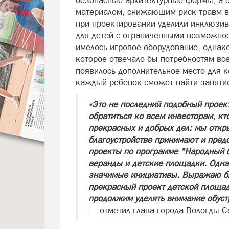
безопасные архитектурные формы, а 
материалом, снижающим риск травм в
при проектировании уделили инклюзи
для детей с ограниченными возможнос
имелось игровое оборудование, однако
которое отвечало бы потребностям все
появилось дополнительное место для к
каждый ребенок сможет найти занятие
«Это не последний подобный проект
обратиться ко всем инвесторам, кт
прекрасных и добрых дел: мы откры
благоустройстве принимают и предс
проекты по программе "Народный б
веранды и детские площадки. Одна
значимые инициативы. Выражаю бл
прекрасный проект детской площад
продолжим уделять внимание обустр
— отметил глава города Вологды С