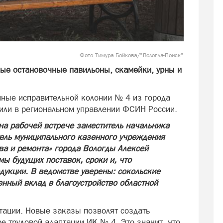
Фото Тимура Бойкова/"Вологда-Поиск"
вые остановочные павильоны, скамейки, урны и
нные исправительной колонии № 4 из города
щили в региональном управлении ФСИН России.
на рабочей встрече заместитель начальника
ель муниципального казенного учреждения
ва и ремонта» города Вологды Алексей
ы будущих поставок, сроки и, что
дукции. В ведомстве уверены: сокольские
нный вклад в благоустройство областной
итации. Новые заказы позволят создать
е трудовой адаптации ИК № 4. Это значит, что