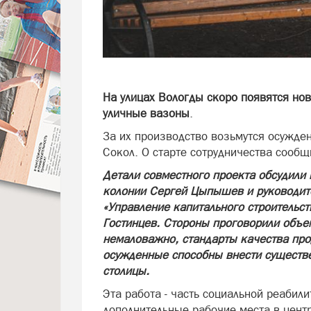
На улицах Вологды скоро появятся но
уличные вазоны
.
За их производство возьмутся осужде
Сокол. О старте сотрудничества сооб
Детали совместного проекта обсудили 
колонии Сергей Цыпышев и руководит
«Управление капитального строительст
Гостинцев. Стороны проговорили объем
немаловажно, стандарты качества про
осужденные способны внести существе
столицы.
Эта работа - часть социальной реабил
дополнительные рабочие места в центр