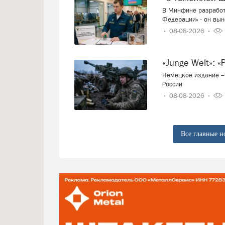
В Минфине разработ
Федерации» - он вын
08-08-2026
«Junge Welt»:
Немецкое издание – 
России
08-08-2026
Все главные н