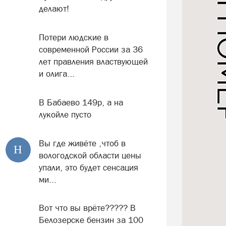
делают!
Потери людские в
современной России за 36
лет правления властвующей
и олига...
В Бабаево 149р, а на
лукойле пусто
Вы где живёте ,чтоб в
Н
вологодской области цены
упали, это будет сенсация
ми...
Вот что вы врёте????? В
Белозерске бензин за 100