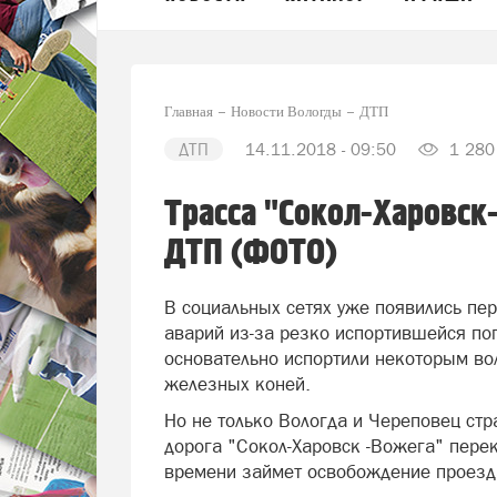
Главная
Новости Вологды
ДТП
ДТП
14.11.2018 - 09:50
1 280
Трасса "Сокол-Харовск
ДТП (ФОТО)
В социальных сетях уже появились п
аварий из-за резко испортившейся пог
основательно испортили некоторым во
железных коней.
Но не только Вологда и Череповец стр
дорога "Сокол-Харовск -Вожега" пере
времени займет освобождение проезда