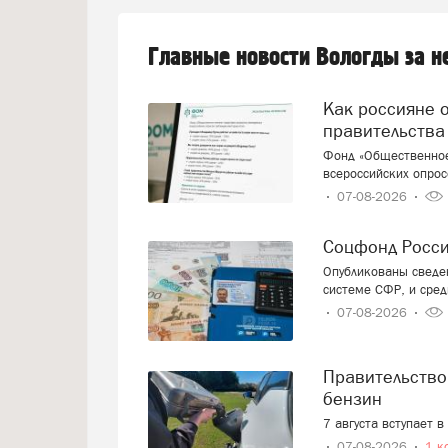
Главные новости Вологды за 
Как россияне оценивают работу президента и
правительства
Фонд «Общественное
всероссийских опрос
07-08-2026
Соцфонд Росс
Опубликованы сведен
системе СФР, и сред
07-08-2026
Правительство смягчает требования к расчёту цен на
бензин
7 августа вступает 
07-08-2026
1 к