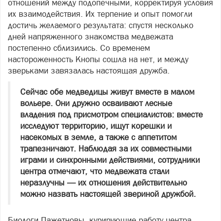
отношений между подопечными, корректируя условия
их взаимодействия. Их терпение и опыт помогли
достичь желаемого результата: спустя несколько
дней напряженного знакомства медвежата
постепенно сблизились. Со временем
настороженность Кнопы сошла на нет, и между
зверьками завязалась настоящая дружба.
Сейчас обе медведицы живут вместе в малом
вольере. Они дружно осваивают лесные
владения под присмотром специалистов: вместе
исследуют территорию, ищут корешки и
насекомых в земле, а также с аппетитом
трапезничают. Наблюдая за их совместными
играми и синхронными действиями, сотрудники
центра отмечают, что медвежата стали
неразлучны — их отношения действительно
можно назвать настоящей звериной дружбой.
Биологи Пажетновы, курирующие работу центра,