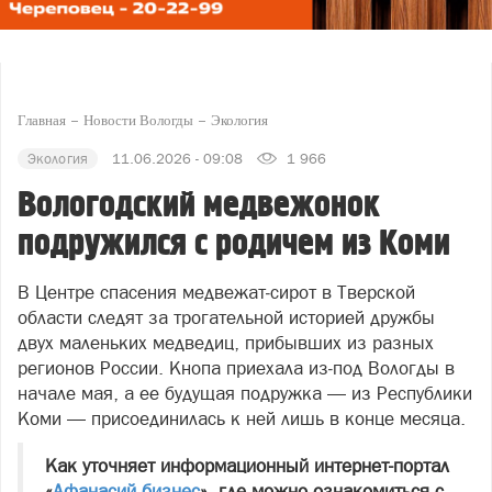
Главная
Новости Вологды
Экология
Экология
11.06.2026 - 09:08
1 966
Вологодский медвежонок
подружился с родичем из Коми
В Центре спасения медвежат‑сирот в Тверской
области следят за трогательной историей дружбы
двух маленьких медведиц, прибывших из разных
регионов России. Кнопа приехала из‑под Вологды в
начале мая, а ее будущая подружка — из Республики
Коми — присоединилась к ней лишь в конце месяца.
Как уточняет информационный интернет-портал
«
Афанасий бизнес
», где можно ознакомиться с