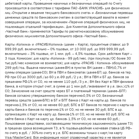
дебетовой карты. Проведение наличных и безналичных операций по Счету
производится в соответствии с тарифами ПАО «БАНК УРАЛСИБ» для физических
лиц «Открытие и ведение текущего банковского счета» и «Безналичные переводы
денежных средств по банковским счетам» в соответствующей валюте в момент
совершения операции, за исключением «Перечня операций физических лиц, не
подлежащих отдельной тарификации». Для Клиентов Дополнительного офиса
«Частный банк» применяются Тарифы по расчетно-кассовому обслуживанию
физических лиц-клиентов Дополнительного офиса «Частный банк».
Карты «Копилка» и «УРАСИБ|Копилка» (далее – Карта), процентные ставки: до 9
999,99 руб. включительно – 0% годовых, от 10 000 руб. до 999 999,99 руб.
включительно – 3% годовых, от 1 млн. руб. – 4,5% годовых. Срок действия Карт –
3 года. Комиссии: для карты «Копилка» - 99 руб/мес. (при покупках/ОС более 30
тыс.руб/мес комиссия не взимается); для карты «УРАСИБ | Копилка» обслуживание
299 руб/год. Выдача наличных (далее-ВН) в пунктах ВН (далее – ПВН)-0,7% от
суммы операции (далее-СО); ВН в ПВН и банкоматах (далее-БТ) др. банков на тер.
РФ при СО до 3000 руб./до 60 у.е.-99 руб./2 у.е.; ВН в ПВН и БТ др. банков за
пределами РФ-1% от СО, но не менее 110 руб./3 у.е.; ВН без Карт в ПВН филиала
банка, в котором открыт счет, в сумме до 1 млн руб./эквивалент в у.е. (вкл.)-1% от
СО; Зачисление на счет средств через БТ и платежный терминал (далее–БПТ)
банков согласно утвержденному банком перечню-0,5% от СО; Безналичный
перевод средств (далее-БПС) в БТ и БПТ банка с Карт на карты др. банков по
перечню-1,5% от СО, но не менее 60 руб; БПС в БТ банков по перечню с карты на
карты банка и банков по перечню-1% от СО, но не менее 30 руб; БПС в др.
организациях с Карт на карту др. банков-1% от СО, но не менее 60 руб; БПС на
сайте банка с Карт на карту др. банков- 1,5% от СО, но не менее 60 руб.;
Пользование средствами, составляющими техническую задолженность (далее ТЗ)
в пределах срока возмещения ТЗ, в % годовых-двойная ключевая ставка ЦБ РФ–
по счету в руб. / 30%-по счету в у.е. БПС возможны только с карт/на карту
Visa/MasterCard. Вся информация носит справочный характер и не является