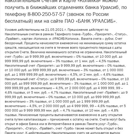
накопительным счетам и карте «Копилка» можно
получить в ближайших отделениях банка Уралсиб, по
телефону 8-800-250-57-57 (звонок по России
бесплатный) или на сайте ПАО «БАНК УРАЛСИБ».
Условия действительны на 21.05.2021 г. Предложение действует по
Накопительным счетам в рамках Тарифного плана «Турбо», «Приоритет», «Статус»,
«Прайвет», картам «Копилка» и «УРАСИБ|Копилка». Валюта счета – рубли. Счет
бессрочный. Проценты начисляются ежемесячно на минимальную сумму остатка
средств, находящегося на счете в течение всего процентного периода с даты
открытия Счета. Величина минимального остатка не ограничена. Накопительный
счет «Турбо»: до 9 999,99 руб. включительно – 0% годовых, от 10 000 руб. до
999 999,99 руб. включительно – 3% годовых, от 1 млн. руб. – 4,5% годовых.
Накопительный счет «Приоритет»: до 9 999,99 руб. включительно – 0% годовых,
от 10 000 руб. до 999 999,99 руб. включительно – 3% годовых, от 1 000 000
руб. до 1 999 999,99 руб. включительно – 4,5%, от 2 млн. руб. – 4,6% годовых.
Накопительный счет «Статус»: до 9 999,99 руб. включительно – 0% годовых, от 10
000 руб. до 999 999,99 руб. включительно – 3% годовых, от 1 000 000 руб. до 1
999 999,99 руб. включительно – 4,5%, от 2 000 000 руб. до 4 999 999, 99 –
4,6% годовых, от 5 млн. руб. – 4,7% годовых. Накопительный счет «Прайвет»: до 9
999,99 руб. включительно – 0% годовых, от 10 000 руб. до 999 999,99 руб.
включительно – 3% годовых, от 1 000 000 руб. до 1 999 999,99 руб.
включительно – 4,5%, от 2 000 000 руб. до 4 999 999, 99 – 4,6% годовых, от 5
000 000 до 9 999 999,99 млн. руб. – 4,7% годовых, от 10 млн. руб. – 4,8%
годовых. Начисленные проценты выплачиваются ежемесячно в дату открытия
счета путем капитализации – причисления к остатку на счете. Счета могут быть
открыт в офисе Банка или в Интернет-банке в рамках Пакета услуг «Турбо»,
«Приоритет», «Статус», «Прайвет», счет «Турбо» также может быть открыт и без
Пакета услуг. К действующему Накопительному счету не допускается выпуск