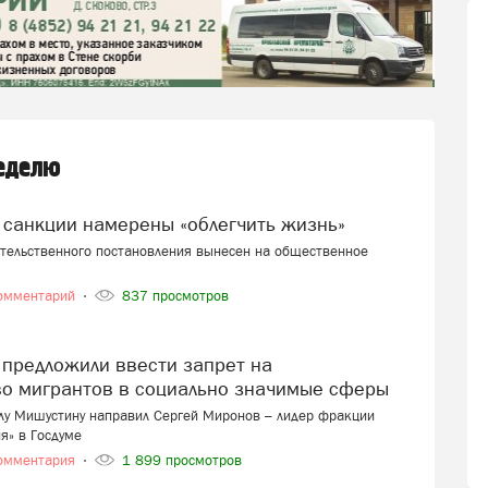
неделю
 санкции намерены «облегчить жизнь»
ительственного постановления вынесен на общественное
омментарий
837 просмотров
во мигрантов в социально значимые сферы
лу Мишустину направил Сергей Миронов – лидер фракции
я» в Госдуме
омментария
1 899 просмотров