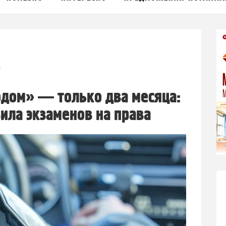
0
одом» — только два месяца:
ила экзаменов на права