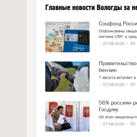
Главные новости Вологды за 
Соцфонд Росс
Опубликованы сведен
системе СФР, и сред
07-08-2026
Правительство смягчает требования к расчёту цен на
бензин
7 августа вступает 
07-08-2026
56% россиян решили, как проголосуют на выборах в
Госдуму
Об этом свидетельс
07-08-2026