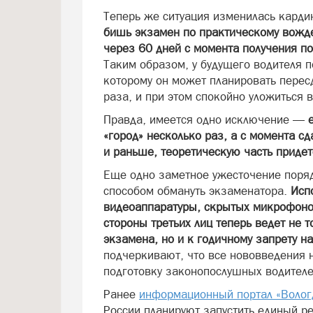
Теперь же ситуация изменилась карди
бишь экзамен по практическому вожд
через 60 дней с момента получения п
Таким образом, у будущего водителя п
которому он может планировать пересд
раза, и при этом спокойно уложиться в
Правда, имеется одно исключение —
«город» несколько раз, а с момента сд
и раньше, теоретическую часть придет
Еще одно заметное ужесточение поряд
способом обмануть экзаменатора.
Исп
видеоаппаратуры, скрытых микрофонов
стороны третьих лиц теперь ведет не 
экзамена, но и к годичному запрету на
подчеркивают, что все нововведения 
подготовку законопослушных водителе
Ранее
информационный портал «Волог
России планируют запустить единый ре