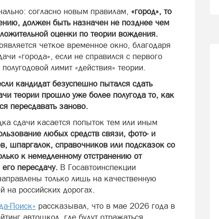
нально: согласно новым правилам,
«город», то
ению, должен быть назначен не позднее чем
оложительной оценки по теории вождения.
оявляется четкое временное окно, благодаря
ачи «города», если не справился с первого
 полугодовой лимит «действия» теории.
если кандидат безуспешно пытался сдать
ачи теории прошло уже более полугода то, как
ся пересдавать заново.
ка сдачи касается попыток тем или иным
ользование любых средств связи, фото- и
, шпаргалок, справочников или подсказок со
только к немедленному отстранению от
 его пересдачу.
В Госавтоинспекции
направлены только лишь на качественную
й на российских дорогах.
да-Поиск»
рассказывал, что в мае 2026 года в
йтинг автошкол, где будут отражаться