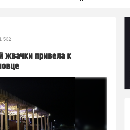
1 562
й жвачки привела к
повце