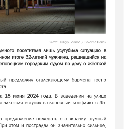
Фото: Тимур Бойков / Вологда-Поиск
много посетителя лишь усугубила ситуацию в
ечном итоге 32-летний мужчина, решившийся на
еповецким городским судом по делу о жёсткой
емый предложил отвлекающему бармена гостю
рта.
на 18 июня 2024 год
а. В заведении на улице
 алкоголя вступил в словесный конфликт с 45-
на предложение пожевать его жвачку шумный
При этом и пострадал он значительно сильнее,