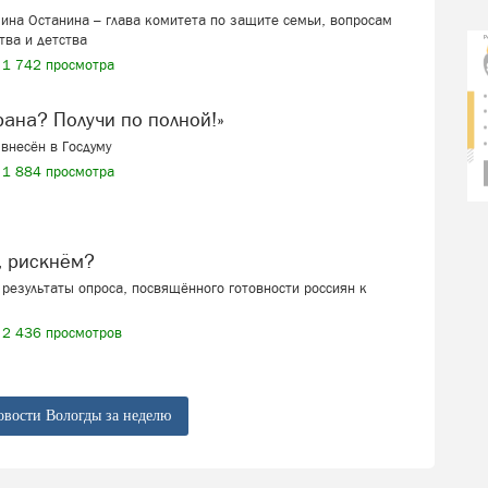
ина Останина – глава комитета по защите семьи, вопросам
тва и детства
1 742 просмотра
ерана? Получи по полной!»
внесён в Госдуму
1 884 просмотра
, рискнём?
результаты опроса, посвящённого готовности россиян к
2 436 просмотров
овости Вологды за неделю