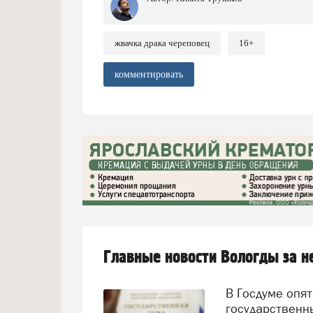
жвачка драка череповец
16+
комментировать
Главные новости Вологды за 
В Госдуме опять предложили заменить ЕГЭ
государственн