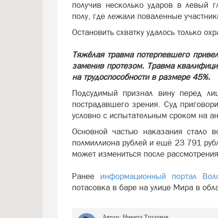
получив несколько ударов в левый г
полу, где лежали поваленные участни
Остановить схватку удалось только ох
Тяжёлая травма потерпевшего привела
заменив протезом. Травма квалифици
на трудоспособности в размере 45%.
Подсудимый признал вину перед лиц
пострадавшего зрения. Суд приговор
условно с испытательным сроком на а
Основной частью наказания стало в
полмиллиона рублей и ещё 23 791 руб
может измениться после рассмотрения
Ранее
информационный портал Воло
потасовка в баре на улице Мира в обл
Автор:
Никита Трушков