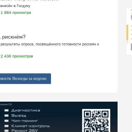
внесён в Госдуму
1 884 просмотра
, рискнём?
результаты опроса, посвящённого готовности россиян к
2 436 просмотров
овости Вологды за неделю