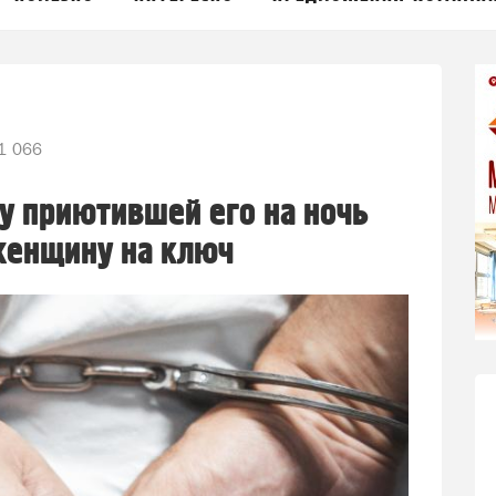
1 066
ру приютившей его на ночь
женщину на ключ