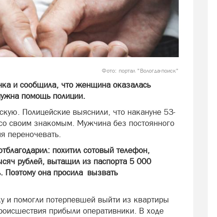
Фото: портал "Вологда-поиск"
нка и сообщила, что женщина оказалась
 нужна помощь полиции.
кую. Полицейские выяснили, что накануне 53-
со своим знакомым. Мужчина без постоянного
ия переночевать.
отблагодарил: похитил сотовый телефон,
сяч рублей, вытащил из паспорта 5 000
ь. Поэтому она просила вызвать
ку и помогли потерпевшей выйти из квартиры
происшествия прибыли оперативники. В ходе