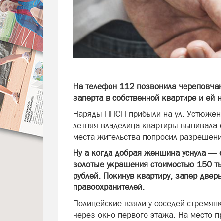
На телефон 112 позвонила череповча
заперта в собственной квартире и ей
Наряды ППСП прибыли на ул. Устюженс
летняя владелица квартиры выпивала 
места жительства попросил разрешен
Ну а когда добрая женщина уснула — 
золотые украшения стоимостью 150 ты
рублей. Покинув квартиру, запер двер
правоохранителей.
Полицейские взяли у соседей стремян
через окно первого этажа. На место 