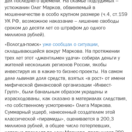
дел последнего времени. На скамье подсудимых –
устюжанин Олег Марков, обвиняемый в
мошенничестве в особо крупном размере (ч.4, ст.159
УК РФ, возможное наказание – лишение свободы
сроком до десяти лет со штрафом до одного
миллиона рублей).
«Вологда-поиск»
уже сообщал о ситуации
,
складывающейся вокруг Маркова. На протяжении
трех лет этот «джентльмен удачи» собирал деньги у
жителей нескольких регионов России, якобы
инвестируя их в какие-то бизнес-проекты. На самом
деле львиная доля средств, взятых «в рост» от имени
мифической финансовой организации «Инвест-
Групп», были банальным образом украдены и
израсходованы, как сказано в материалах следствия,
«по собственному усмотрению» Олега Маркова.
Суммарный ущерб, нанесенный создателем этой
классической «пирамиды», оценивается в 200,3
миллиона рублей, а общее число потерпевших,