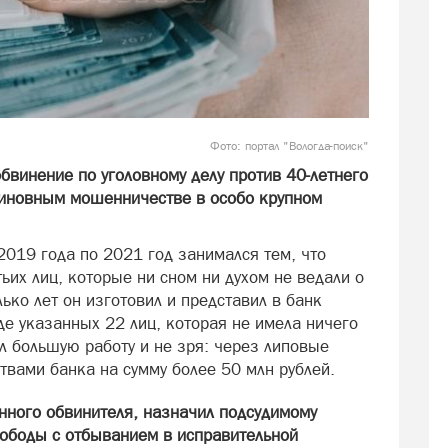
Фото: портал "Вологда-поиск"
бвинение по уголовному делу против 40-летнего
виновным мошенничестве в особо крупном
 2019 года по 2021 год занимался тем, что
их лиц, которые ни сном ни духом не ведали о
ько лет он изготовил и представил в банк
е указанных 22 лиц, которая не имела ничего
л большую работу и не зря: через липовые
вами банка на сумму более 50 млн рублей.
енного обвинителя, назначил подсудимому
вободы с отбыванием в исправительной