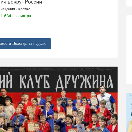
рия вокруг России
издания - кратко.
1 634 просмотра
овости Вологды за неделю