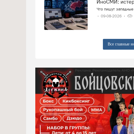
ИноСМИ: исте
Что пишут западные 
09-08-2026
Все главные н