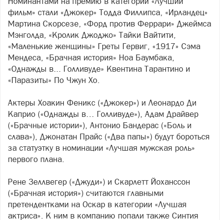
Номинантами на премию в категории «Лучший
фильм» стали «Джокер» Тодда Филлипса, «Ирландец»
Мартина Скорсезе, «Форд против Феррари» Джеймса
Мэнголда, «Кролик Джоджо» Тайки Вайтити,
«Маленькие женщины» Греты Гервиг, «1917» Сэма
Мендеса, «Брачная история» Ноа Баумбака,
«Однажды в... Голливуде» Квентина Тарантино и
«Паразиты» По Чжун Хо.
Актеры Хоакин Феникс («Джокер») и Леонардо Ди
Каприо («Однажды в… Голливуде»), Адам Драйвер
(«Брачные истории»), Антонио Бандерас («Боль и
слава»), Джонатан Прайс («Два папы») будут бороться
за статуэтку в номинации «Лучшая мужская роль»
первого плана.
Рене Зеллвегер («Джуди») и Скарлетт Йоханссон
(«Брачная история») считаются главными
претендентками на Оскар в категории «Лучшая
актриса». К ним в компанию попали также Синтия