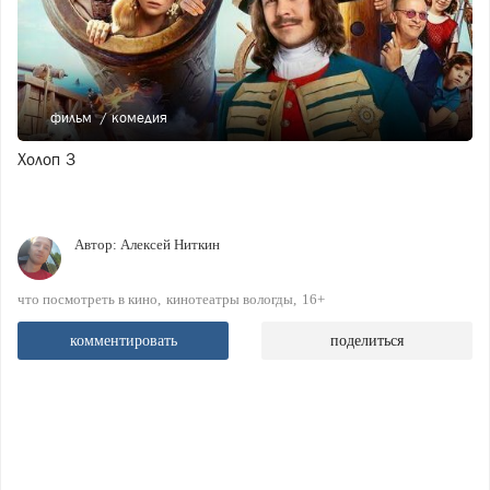
фильм
комедия
Холоп 3
Автор:
Алексей Ниткин
что посмотреть в кино
кинотеатры вологды
16+
комментировать
поделиться