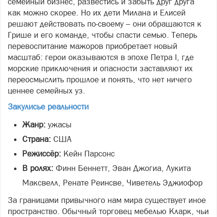
семейный бизнес, развестись и забыть друг друга
как можно скорее. Но их дети Милана и Елисей
решают действовать по‑своему – они обращаются к
Грише и его команде, чтобы спасти семью. Теперь
перевоспитание мажоров приобретает новый
масштаб: герои оказываются в эпохе Петра I, где
морские приключения и опасности заставляют их
переосмыслить прошлое и понять, что нет ничего
ценнее семейных уз.
Закулисье реальности
Жанр:
ужасы
Страна:
США
Режиссёр:
Кейн Парсонс
В ролях:
Финн Беннетт, Эван Джогиа, Лукита
Максвелл, Ренате Реинсве, Чиветель Эджиофор
За границами привычного нам мира существует иное
пространство. Обычный торговец мебелью Кларк, чьи