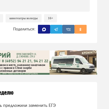
кинотеатры вологды
16+
Поделиться:
неделю