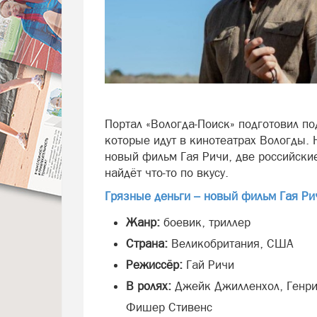
Портал «Вологда‑Поиск» подготовил п
которые идут в кинотеатрах Вологды. 
новый фильм Гая Ричи, две российски
найдёт что‑то по вкусу.
Грязные деньги – новый фильм Гая Ри
Жанр:
боевик, триллер
Страна:
Великобритания, США
Режиссёр:
Гай Ричи
В ролях:
Джейк Джилленхол, Генри
Фишер Стивенс