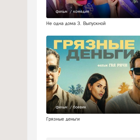
фильм
комедия
Не одна дома 3. Выпускной
фильм
боевик
Грязные деньги