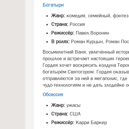
Богатыри
Жанр:
комедия, семейный, фэнтез
Страна:
Россия
Режиссёр:
Павел Воронин
В ролях:
Роман Курцын, Роман Пос
Восьмилетний Ваня, увлечённый истор
прошлое и встречает настоящих герое
Гордея хочет воскресить колдуна Тер
богатырём Святогором. Гордея оказыв
отправляются за ней в мегаполис, где
чудо‑технологиям и не дать злодейке 
Обсессия
Жанр:
ужасы
Страна:
США
Режиссёр:
Карри Баркер