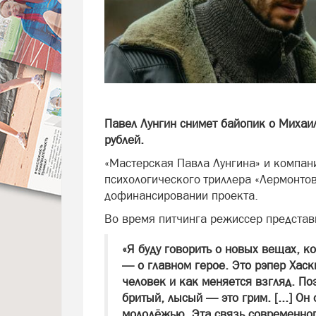
Павел Лунгин снимет байопик о Михаи
рублей.
«Мастерская Павла Лунгина» и компан
психологического триллера «Лермонтов
дофинансировании проекта.
Во время питчинга режиссер представи
«Я буду говорить о новых вещах, к
— о главном герое. Это рэпер Хаск
человек и как меняется взгляд. Поэ
бритый, лысый — это грим. [...] О
молодёжью. Эта связь современног