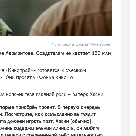
Фото: кадр из фильма "Коммерсант"
ле Лермонтове. Создателям не хватает 150 млн
ия «Кинопрайм» готовятся к съемкам
». Они просят у «Фонда кино» о
л исполнителя главной роли – рэпера Хаски.
оторые приобрёл проект. В первую очередь
и. Посмотрите, как осмысленно выглядит
та должен играть поэт. Хаски [обычно]
н очень содержательная личность, он любим
о рэпера с современной действительностью: