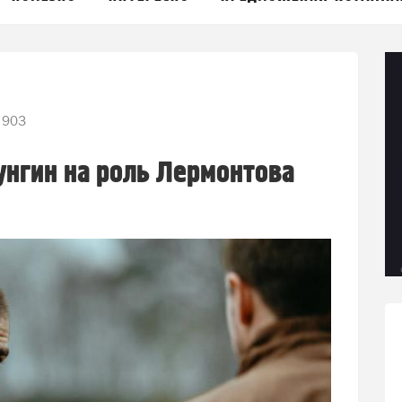
 903
нгин на роль Лермонтова
и