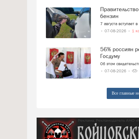
Правительство смягчает требования к расчёту цен на
бензин
7 августа вступает 
07-08-2026
1 к
56% россиян решили, как проголосуют на выборах в
Госдуму
Об этом свидетельс
07-08-2026
Все главные н