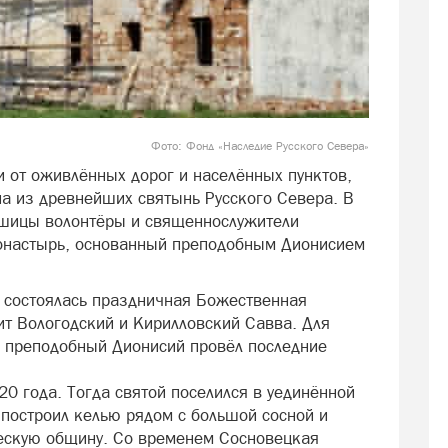
Фото: Фонд «Наследие Русского Севера»
и от оживлённых дорог и населённых пунктов,
а из древнейших святынь Русского Севера. В
ушицы волонтёры и священнослужители
онастырь, основанный преподобным Дионисием
ь состоялась праздничная Божественная
ит Вологодский и Кирилловский Савва. Для
сь преподобный Дионисий провёл последние
0 года. Тогда святой поселился в уединённой
 построил келью рядом с большой сосной и
ескую общину. Со временем Сосновецкая