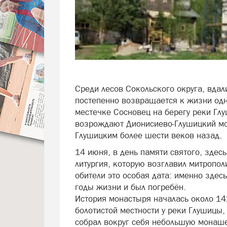
Среди лесов Сокольского округа, вдал
постепенно возвращается к жизни одн
местечке Сосновец на берегу реки Гл
возрождают Дионисиево-Глушицкий м
Глушицким более шести веков назад.
14 июня, в день памяти святого, здес
литургия, которую возглавил митропол
обители это особая дата: именно зде
годы жизни и был погребён.
История монастыря началась около 142
болотистой местности у реки Глушицы,
собрал вокруг себя небольшую монаш