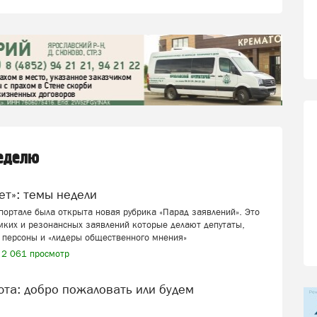
неделю
вет»: темы недели
ортале была открыта новая рубрика «Парад заявлений». Это
мких и резонансных заявлений которые делают депутаты,
 персоны и «лидеры общественного мнения»
2 061 просмотр