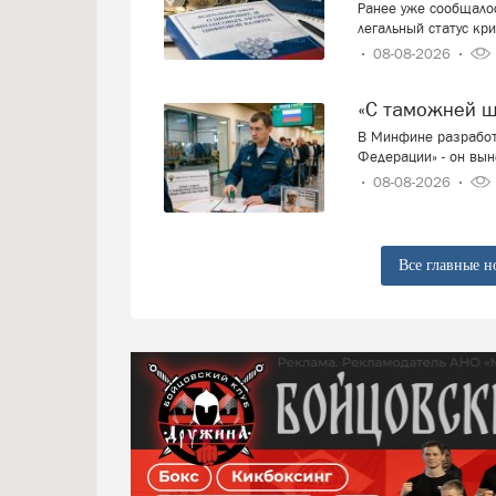
Ранее уже сообщалос
легальный статус кр
08-08-2026
«С таможней 
В Минфине разработ
Федерации» - он вын
08-08-2026
Все главные н