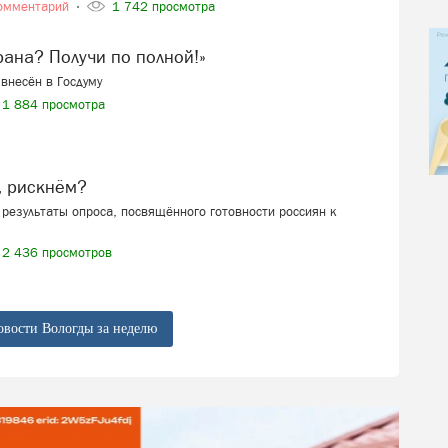
омментарий
1 742 просмотра
ерана? Получи по полной!»
внесён в Госдуму
1 884 просмотра
, рискнём?
результаты опроса, посвящённого готовности россиян к
2 436 просмотров
овости Вологды за неделю