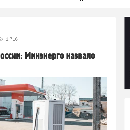
1 716
России: Минэнерго назвало