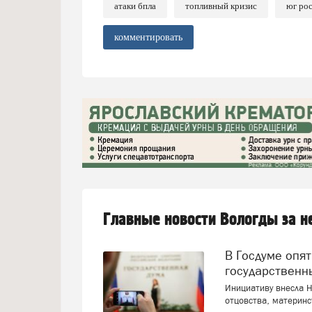
атаки бпла
топливный кризис
юг ро
комментировать
Главные новости Вологды за 
В Госдуме опять предложили заменить ЕГЭ
государственн
Инициативу внесла Н
отцовства, материнс