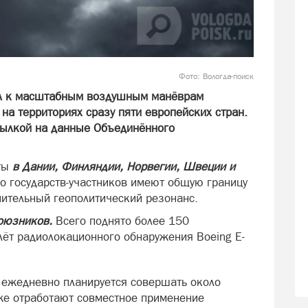
Фото: Вологда-поиск
ил к масштабным воздушным манёврам
 на территориях сразу пяти европейских стран.
сылкой на данные Объединённого
уты
в Дании, Финляндии, Норвегии, Швеции и
ко государств-участников имеют общую границу
нительный геополитический резонанс.
оюзников.
Всего поднято более 150
лёт радиолокационного обнаружения Boeing E-
: ежедневно планируется совершать около
же отработают совместное применение