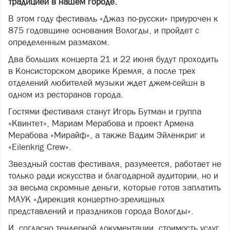
традицией в нашем городе.
В этом году фестиваль «Джаз по-русски» приурочен к
875 годовщине основания Вологды, и пройдет с
определенным размахом.
Два больших концерта 21 и 22 июня будут проходить
в Консисторском дворике Кремля, а после трех
отделений любителей музыки ждет джем-сейшн в
одном из ресторанов города.
Гостями фестиваля станут Игорь Бутман и группа
«Квинтет», Мариам Мерабова и проект Армена
Мерабова «Мирайф», а также Вадим Эйленкриг и
«Eilenkrig Crew».
Звездный состав фестиваля, разумеется, работает не
только ради искусства и благодарной аудитории, но и
за весьма скромные деньги, которые готов заплатить
МАУК «Дирекция концертно-зрелищных
представлений и праздников города Вологды».
И, согласно тендерной документации, стоимость услуг