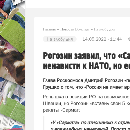
Главная
Новости Вологды
На злобу дня
На злобу дня
14.05.2022 - 11:44
Рогозин заявил, что «
ненависти к НАТО, но ес
Глава Роскосмоса Дмитрий Рогозин «
Грушко о том, что «Россия не имеет 
Речь шла о реакции РФ на возможное
Швеции, но Рогозин «вставил свои 5 к
ракеты «Сармат:
«У «Сармата» по отношению к стра
и враждебных намерений. Просто р