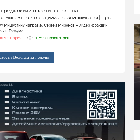
во мигрантов в социально значимые сферы
лу Мишустину направил Сергей Миронов – лидер фракции
я» в Госдуме
омментария
1 899 просмотров
овости Вологды за неделю