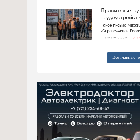
Правительству предложили ввести запрет на
трудоустройст
Такое письмо Михаи
«Справедливая Росси
06-08-2026
2 к
Все главные н