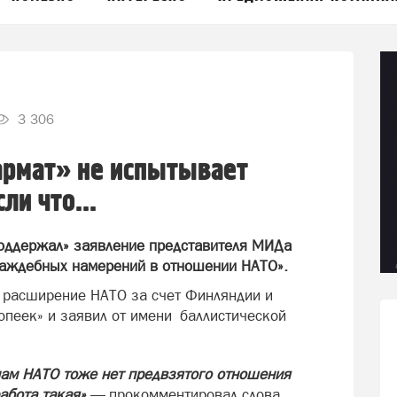
3 306
Сармат» не испытывает
ли что...
поддержал» заявление представителя МИДа
враждебных намерений в отношении НАТО».
 расширение НАТО за счет Финляндии и
опеек» и заявил от имени баллистической
нам НАТО тоже нет предвзятого отношения
абота такая»,
— прокомментировал слова