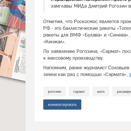
замглавы МИДа Дмитрий Рогозин в 
Отметим, что Роскосмос является про
РФ - это баллистические ракеты «Топол
ракеты для ВМФ «Булава» и «Синева»,
«Кинжал».
По заявлению Рогозина, «Сармат» пос
к массовому производству.
Напомним, ранее журналист Соловьев 
земли как раз с помощью «Сармата»,
рогозин
сармат
нато
расшире
комментировать