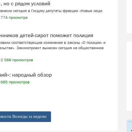
, но с рядом условий
внесли сегодня в Госдуму депутаты фракции «Новые люди
774 просмотра
венников детей-сирот поможет полиция
товили соответствующие изменения в законы «О полиции» и
ельстве». Законопроект вынесен сегодня на общественное
2 588 просмотров
ений»: народный обзор
685 просмотров
овости Вологды за неделю