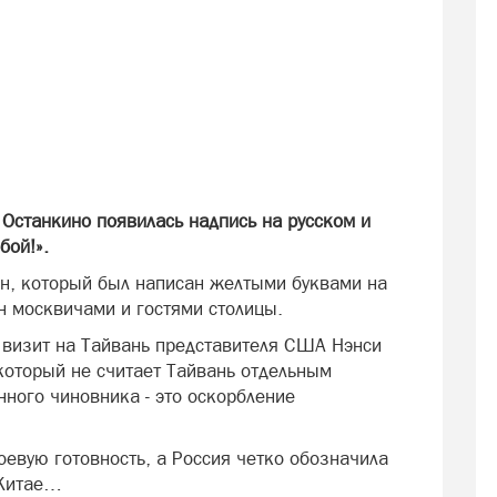
Останкино появилась надпись на русском и
бой!».
ан, который был написан желтыми буквами на
н москвичами и гостями столицы.
 визит на Тайвань представителя США Нэнси
 который не считает Тайвань отдельным
ного чиновника - это оскорбление
евую готовность, а Россия четко обозначила
 Китае…