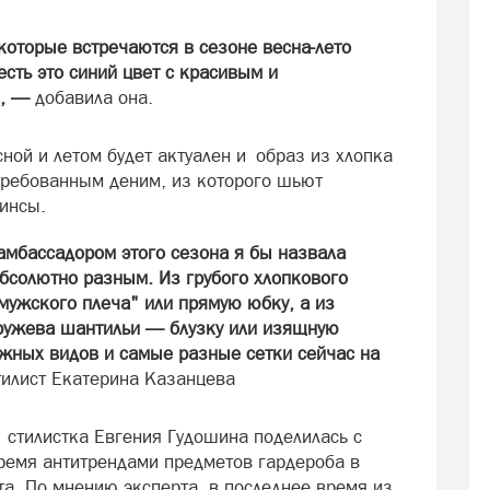
которые встречаются в сезоне весна-лето
есть это синий цвет с красивым и
», —
добавила она.
сной и летом будет актуален и образ из хлопка
требованным деним, из которого шьют
инсы.
 амбассадором этого сезона я бы назвала
бсолютно разным. Из грубого хлопкового
мужского плеча" или прямую юбку, а из
кружева шантильи — блузку или изящную
жных видов и самые разные сетки сейчас на
тилист Екатерина Казанцева
 стилистка Евгения Гудошина поделилась с
ремя антитрендами предметов гардероба в
а. По мнению эксперта, в последнее время из