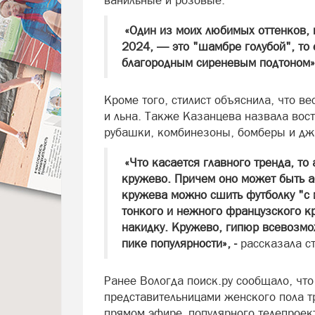
ванильные и розовые.
«Один из моих любимых оттенков, 
2024, — это "шамбре голубой", то 
благородным сиреневым подтоном
Кроме того, стилист объяснила, что ве
и льна. Также Казанцева назвала вос
рубашки, комбинезоны, бомберы и дж
«Что касается главного тренда, то
кружево. Причем оно может быть а
кружева можно сшить футболку "с 
тонкого и нежного французского 
накидку. Кружево, гипюр всевозмо
пике популярности», -
рассказала с
Ранее Вологда поиск.ру сообщало, что
представительницами женского пола т
прямом эфире популярного телепроект