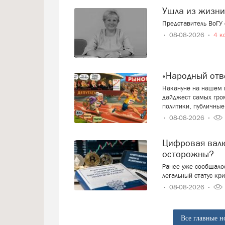
Ушла из жизн
Представитель ВоГУ
08-08-2026
4 к
«Народный от
Накануне на нашем п
дайджест самых гро
политики, публичные
08-08-2026
Цифровая валюта: добро пожаловать или будем
осторожны?
Ранее уже сообщалос
легальный статус кр
08-08-2026
Все главные н