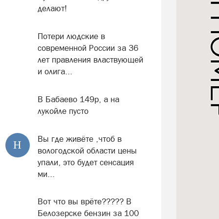
делают!
Потери людские в
современной России за 36
лет правления властвующей
и олига...
В Бабаево 149р, а на
лукойле пусто
Вы где живёте ,чтоб в
Н
вологодской области цены
упали, это будет сенсация
ми...
Вот что вы врёте????? В
Белозерске бензин за 100