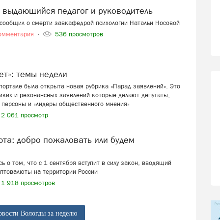
и выдающийся педагог и руководитель
 сообщил о смерти завкафедрой психологии Натальи Носовой
омментария
536 просмотров
вет»: темы недели
ортале была открыта новая рубрика «Парад заявлений». Это
мких и резонансных заявлений которые делают депутаты,
 персоны и «лидеры общественного мнения»
2 061 просмотр
ь о том, что с 1 сентября вступит в силу закон, вводящий
иптовалюты на территории России
1 918 просмотров
овости Вологды за неделю