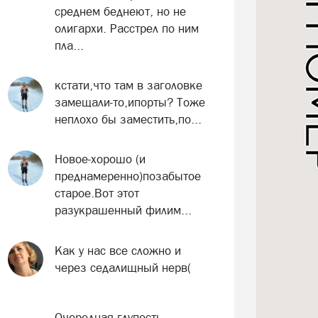
среднем беднеют, но не
олигархи. Расстрел по ним
пла...
кстати,что там в заголовке
замещали-то,ипорты? Тоже
неплохо бы заместить,по...
Новое-хорошо (и
преднамеренно)позабытое
старое.Вот этот
разукрашенный филим...
Как у нас все сложно и
через седалищный нерв(
Очередная глупость