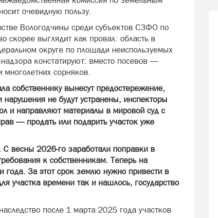
межведомственная комиссия по земельным
носит очевидную пользу.
ерстве Вологодчины среди субъектов СЗФО по
о скорее выглядит как провал: область в
деральном округе по площади неиспользуемых
знадзора констатируют: вместо посевов —
и многолетних сорняков.
ала собственнику вынесут предостережение,
и нарушения не будут устранены, инспекторы
ол и направляют материалы в мировой суд с
рав — продать или подарить участок уже
. С весны 2026-го заработали поправки в
ребования к собственникам. Теперь на
и года. За этот срок землю нужно привести в
для участка времени так и нашлось, государство
наследство после 1 марта 2025 года участков