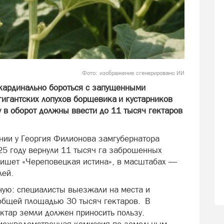
Фото: изображение сгенерировано ИИ
кардинально бороться с запущенными
гигантских лопухов борщевика и кустарников
ну в оборот должны ввести до 11 тысяч гектаров
нии у Георгия Филионова замгубернатора
25 году вернули 11 тысяч га заброшенных
пишет «Череповецкая истина», в масштабах —
лей.
ную: специалисты выезжали на места и
 общей площадью 30 тысяч гектаров. В
ктар земли должен приносить пользу.