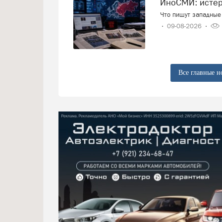
ИноСМИ: исте
Что пишут западные 
09-08-2026
Все главные н