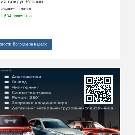
рия вокруг России
издания - кратко.
1 634 просмотра
овости Вологды за неделю