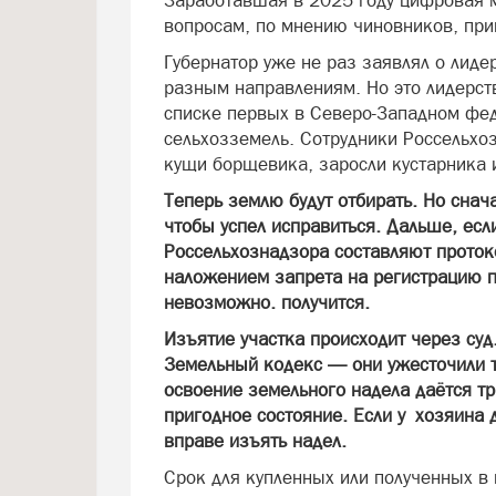
Заработавшая в 2025 году цифровая 
вопросам, по мнению чиновников, при
Губернатор уже не раз заявлял о лид
разным направлениям. Но это лидерств
списке первых в Северо-Западном фе
сельхозземель. Сотрудники Россельхо
кущи борщевика, заросли кустарника 
Теперь землю будут отбирать. Но снач
чтобы успел исправиться. Дальше, есл
Россельхознадзора составляют проток
наложением запрета на регистрацию п
невозможно. получится.
Изъятие участка происходит через суд
Земельный кодекс — они ужесточили т
освоение земельного надела даётся тр
пригодное состояние. Если у хозяина 
вправе изъять надел.
Срок для купленных или полученных в 