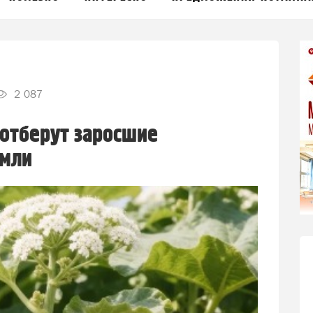
2 087
отберут заросшие
емли