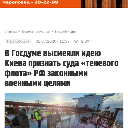
Главная
Новости Вологды
На злобу дня
На злобу дня
01.07.2026 - 11:37
2 007
В Госдуме высмеяли идею
Киева признать суда «теневого
флота» РФ законными
военными целями