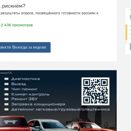
, рискнём?
результаты опроса, посвящённого готовности россиян к
2 436 просмотров
овости Вологды за неделю