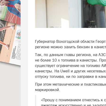
Губернатор Вологодской области Геор
регионе можно залить бензин в канис
Так, по данным главы региона, на АЗС
не более 10 л топлива в канистры. Пр
существует ограничение на топливо АИ-
канистры. На Uwell и других несетевы
отпуску топлива, ни по заправке в кан
При этом металлические и пластиков
маркировкой.
«Прошу с пониманием отнестись к 
ажиотаж искусственно и не злоупот