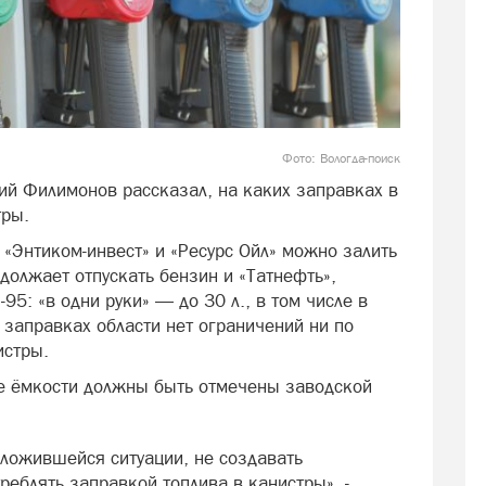
Фото: Вологда-поиск
гий Филимонов рассказал, на каких заправках в
тры.
 «Энтиком-инвест» и «Ресурс Ойл» можно залить
одолжает отпускать бензин и «Татнефть»,
95: «в одни руки» — до 30 л., в том числе в
х заправках области нет ограничений ни по
истры.
ые ёмкости должны быть отмечены заводской
сложившейся ситуации, не создавать
реблять заправкой топлива в канистры», -