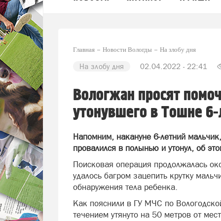
Главная
Новости Вологды
На злобу дня
На злобу дня
02.04.2022 - 22:41
Вологжан просят помоч
утонувшего в Тошне 6-
Напомним, накануне 6-летний мальчик,
провалился в полынью и утонул, об эт
Поисковая операция продолжалась око
удалось багром зацепить крутку мальч
обнаружения тела ребенка.
Как пояснили в ГУ МЧС по Вологодской
течением утянуто на 50 метров от мест