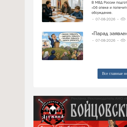
В МВД России подго
«Об опеке и попечит
обсуждение.
07-08-2026
«Парад заявл
07-08-2026
Все главные н