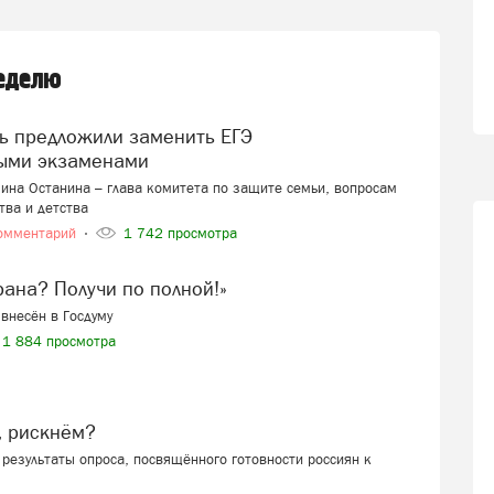
неделю
ыми экзаменами
ина Останина – глава комитета по защите семьи, вопросам
тва и детства
омментарий
1 742 просмотра
ерана? Получи по полной!»
внесён в Госдуму
1 884 просмотра
, рискнём?
результаты опроса, посвящённого готовности россиян к