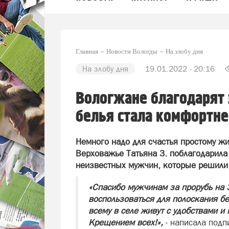
Главная
Новости Вологды
На злобу дня
На злобу дня
19.01.2022 - 20:16
Вологжане благодарят з
белья стала комфортне
Немного надо для счастья простому ж
Верховажье Татьяна З. поблагодарила
неизвестных мужчин, которые решили 
«Спасибо мужчинам за прорубь на
воспользоваться для полоскания б
всему в селе живут с удобствами и 
Крещением всех!»,
- написала подп