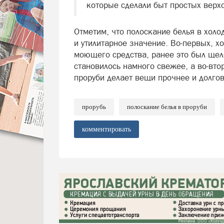
которые сделали быт простых вер
Отметим, что полоскание белья в холо
и утилитарное значение. Во-первых, х
моющего средства, ранее это был щело
становилось намного свежее, а во-вто
проруби делает вещи прочнее и долго
прорубь
полоскание белья в проруби
комментировать