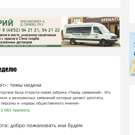
неделю
вет»: темы недели
ортале была открыта новая рубрика «Парад заявлений». Это
мких и резонансных заявлений которые делают депутаты,
 персоны и «лидеры общественного мнения»
2 061 просмотр