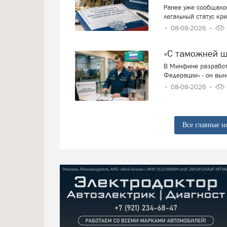
Ранее уже сообщалос
легальный статус кр
08-08-2026
«С таможней 
В Минфине разработ
Федерации» - он вын
08-08-2026
Все главные н