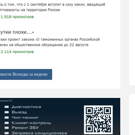
ь о том, что с 1 сентября вступит в силу закон, вводящий
иптовалюты на территории России
1 918 просмотров
шутки плохи…»
али проект закона «О таможенных органах Российской
есен на общественное обсуждение до 22 августа
2 114 просмотров
овости Вологды за неделю