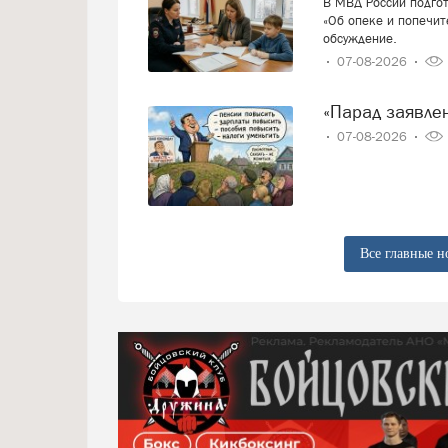
В МВД России подго
«Об опеке и попечит
обсуждение.
07-08-2026
«Парад заявл
07-08-2026
Все главные н