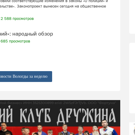
товили соответствующие изменения в законы «О полиции» и
ельстве». Законопроект вынесен сегодня на общественное
2 588 просмотров
ений»: народный обзор
685 просмотров
овости Вологды за неделю