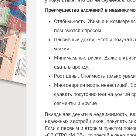
у покупателя, что бы ни случилось. Ос
Преимущества вложений в недвижимо
Стабильность. Жилые и коммерче
пользуются спросом.
Пассивный доход. Чтобы получать 
усилий.
Минимальные риски. Даже в кризи
сдать в аренду.
Рост цены. Стоимость только увели
Многовариантность инвестиций. Ес
сдавать посуточно или на долгий с
сегменты и другие.
Вкладывая деньги в недвижимость, ва
надёжных застройщиков, покупать лик
Если с первым и вторым пунктом помо
«СЗ СТРОИМ.35», то третий нужно про