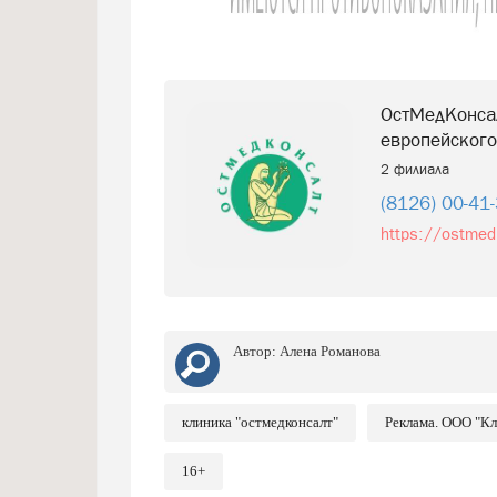
ОстМедКонса
европейского
2 филиала
(8126) 00-41
https://ostmed
Автор:
Алена Романова
клиника "остмедконсалт"
Реклама. ООО "К
16+