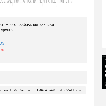
лт, многопрофильная клиника
 уровня
-33
.ru
линика ОстМедКонсалт. ИНН 7841495428. Erid: 2W5zFJ77jYc