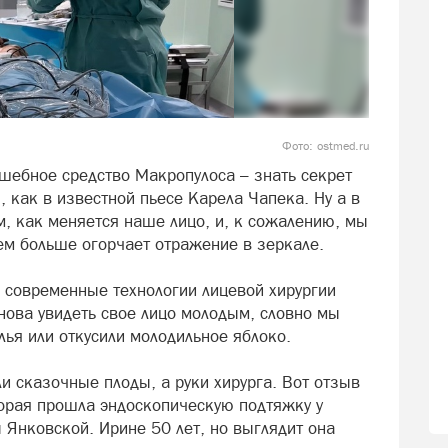
Фото: ostmed.ru
шебное средство Макропулоса – знать секрет
, как в известной пьесе Карела Чапека. Ну а в
 как меняется наше лицо, и, к сожалению, мы
тем больше огорчает отражение в зеркале.
, современные технологии лицевой хирургии
снова увидеть свое лицо молодым, словно мы
лья или откусили молодильное яблоко.
ли сказочные плоды, а руки хирурга. Вот отзыв
орая прошла эндоскопическую подтяжку у
 Янковской. Ирине 50 лет, но выглядит она