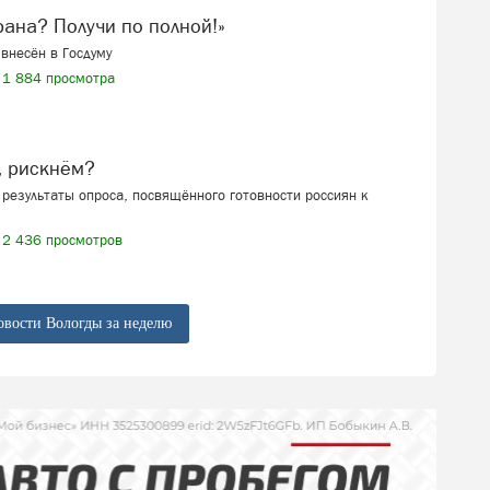
ерана? Получи по полной!»
внесён в Госдуму
1 884 просмотра
, рискнём?
результаты опроса, посвящённого готовности россиян к
2 436 просмотров
овости Вологды за неделю