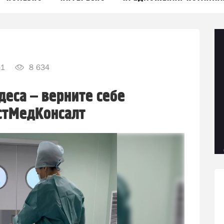
51
8 634
деса – верните себе
стМедКонсалт