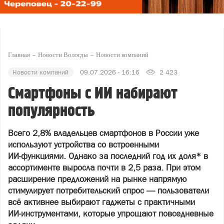
Главная
Новости Вологды
Новости компаний
Новости компаний
09.07.2026 - 16:16
2 423
Смартфоны с ИИ набирают
популярность
Всего 2,8% владельцев смартфонов в России уже
используют устройства со встроенными
ИИ
‑
функциями. Однако за последний год их доля*
в
ассортименте
выросла
почти
в
2,5
раза
. При этом
расширение предложений на рынке напрямую
стимулирует потребительский спрос — пользователи
всё активнее выбирают гаджеты с практичными
ИИ
‑
инструментами
,
которые
упрощают
повседневные