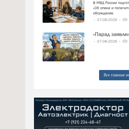
В МВД России подго
«Об опеке и попечит
обсуждение.
07-08-2026
«Парад заявл
07-08-2026
Все главные н