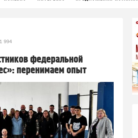
1 994
стников федеральной
ес»: перенимаем опыт