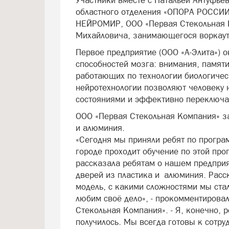
Участники вместе с Натальей Антуфье
областного отделения «ОПОРА РОССИИ»
НЕЙРОМИР, ООО «Первая Стекольная 
Михайловича, занимающегося воркаут
Первое предприятие (ООО «А-Элита») о
способностей мозга: внимания, памяти
работающих по технологии биологичес
нейротехнологии позволяют человеку 
состояниями и эффективно переключа
ООО «Первая Стекольная Компания» за
и алюминия.
«Сегодня мы приняли ребят по програ
городе проходит обучение по этой пр
рассказала ребятам о нашем предприя
дверей из пластика и алюминия. Расск
модель, с какими сложностями мы ста
любим своё дело», - прокомментирова
Стекольная Компания». - Я, конечно, 
получилось. Мы всегда готовы к сотру