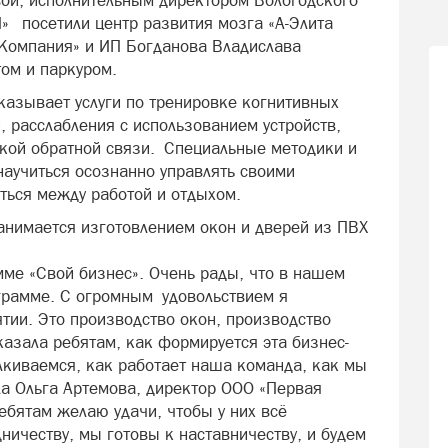
вой, исполнительным директором Вологодского
 посетили центр развития мозга «А-Элита
Компания» и ИП Богданова Владислава
ом и паркуром.
казывает услуги по тренировке когнитивных
, расслабления с использованием устройств,
кой обратной связи. Специальные методики и
научиться осознанно управлять своими
ться между работой и отдыхом.
нимается изготовлением окон и дверей из ПВХ
мме «Свой бизнес». Очень рады, что в нашем
ограмме. С огромным удовольствием я
тии. Это производство окон, производство
азала ребятам, как формируется эта бизнес-
лкиваемся, как работает наша команда, как мы
ла Ольга Артемова, директор ООО «Первая
ребятам желаю удачи, чтобы у них всё
дничеству, мы готовы к наставничеству, и будем