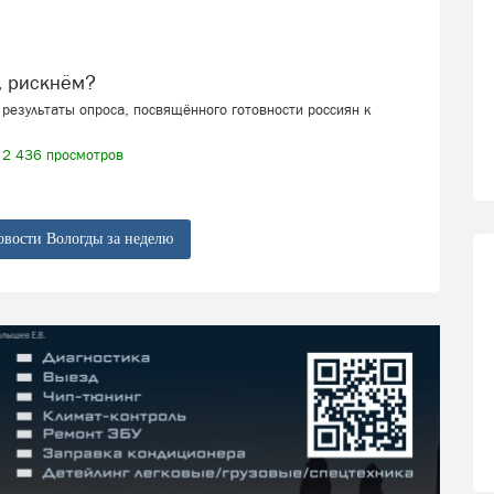
, рискнём?
результаты опроса, посвящённого готовности россиян к
2 436 просмотров
овости Вологды за неделю